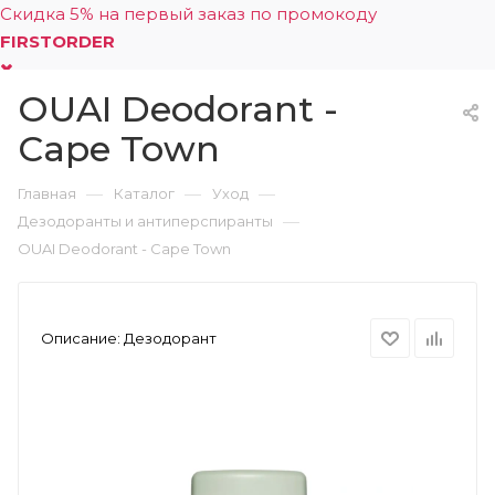
Скидка 5% на первый заказ по промокоду
FIRSTORDER
OUAI Deodorant -
0
Cape Town
—
—
—
Главная
Каталог
Уход
—
Дезодоранты и антиперспиранты
OUAI Deodorant - Cape Town
Описание:
Дезодорант