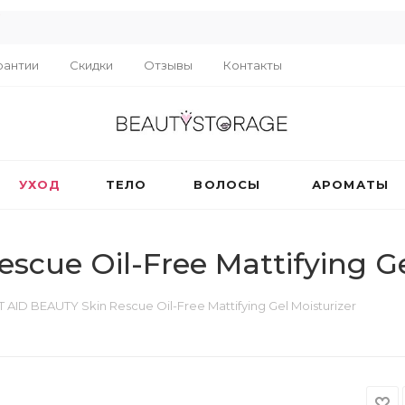
R
рантии
Скидки
Отзывы
Контакты
УХОД
ТЕЛО
ВОЛОСЫ
АРОМАТЫ
scue Oil-Free Mattifying Ge
T AID BEAUTY Skin Rescue Oil-Free Mattifying Gel Moisturizer