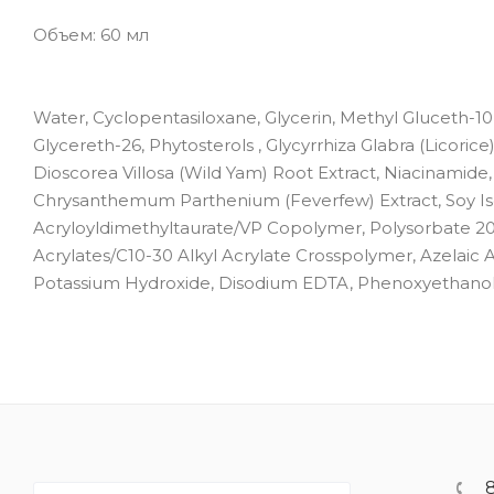
Объем: 60 мл
Water, Cyclopentasiloxane, Glycerin, Methyl Gluceth-10,
Glycereth-26, Phytosterols , Glycyrrhiza Glabra (Licori
Dioscorea Villosa (Wild Yam) Root Extract, Niacinamide, 
Chrysanthemum Parthenium (Feverfew) Extract, Soy I
Acryloyldimethyltaurate/VP Copolymer, Polysorbate 20, 
Acrylates/C10-30 Alkyl Acrylate Crosspolymer, Azelaic Ac
Potassium Hydroxide, Disodium EDTA, Phenoxyethanol