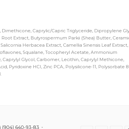
 Dimethicone, Caprylic/Capric Triglyceride, Dipropylene Gly
ce) Root Extract, Butyrospermum Parkii (Shea) Butter, Ceram
Salicornia Herbacea Extract, Camellia Sinensis Leaf Extract,
soflavones, Squalane, Tocopheryl Acetate, Ammonium
Caprylyl Glycol, Carbomer, Lecithin, Caprylyl Methicone,
id, Pyridoxine HCI, Zinc PCA, Polysilicone-11, Polysorbate 8
.
8 (904) 640-93-83