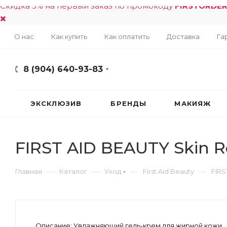
Скидка 5% на первый заказ по промокоду
FIRSTORDE
О нас
Как купить
Как оплатить
Доставка
Га
8 (904) 640-93-83
ЭКСКЛЮЗИВ
БРЕНДЫ
МАКИЯЖ
FIRST AID BEAUTY Skin Re
—
—
—
—
Главная
Каталог
Уход
First Aid Beauty
FIRS
Описание:
Увлажняющий гель-крем для жирной кожи