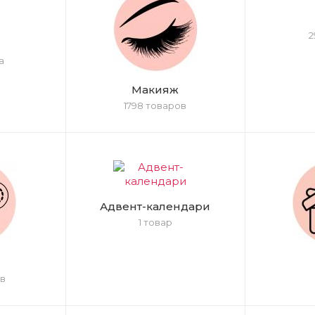
2
а
Макияж
1798 товаров
Адвент-календари
1 товар
в