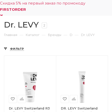
Скидка 5% на первый заказ по промокоду
FIRSTORDER
Dr. LEVY
0
2
—
—
—
—
Главная
Каталог
Бренды
D
Dr. LEVY
ФИЛЬТР
Dr. LEVY Switzerland R3
DR. LEVY Switzerland