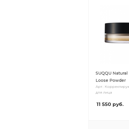
SUQQU Natural 
Loose Powder
Арт.: Корректир
для лица
11 550
руб.