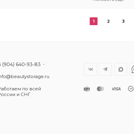
1
2
3
8 (904) 640-93-83
info@beautystorage.ru
Работаем по всей
России и СНГ