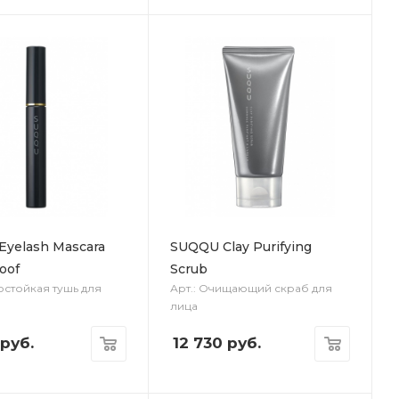
yelash Mascara
SUQQU Clay Purifying
oof
Scrub
остойкая тушь для
Арт.: Очищающий скраб для
лица
руб.
12 730
руб.