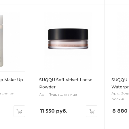
ip Make Up
SUQQU Soft Velvet Loose
SUQQU E
Powder
Waterpr
я снятия
Арт.: Вод
Арт.: Пудра для лица
ресниц
11 550
руб.
8 880