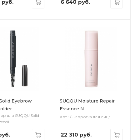
руб.
6 640
руб.
olid Eyebrow
SUQQU Moisture Repair
older
Essence N
ляр для SUQQU Solid
Арт.: Сыворотка для лица
encil
уб.
22 310
руб.