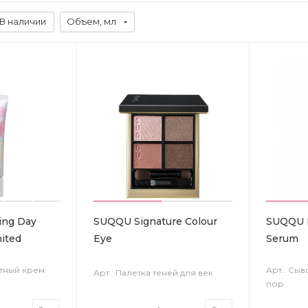
В наличии
Объем, мл
ing Day
SUQQU Signature Colour
SUQQU P
ited
Eye
Serum
тный крем
Арт.: Сы
Арт.: Палетка теней для век
пор