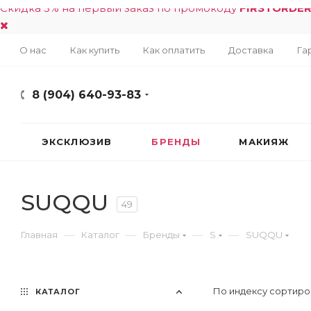
Скидка 5% на первый заказ по промокоду
FIRSTORDE
О нас
Как купить
Как оплатить
Доставка
Га
8 (904) 640-93-83
ЭКСКЛЮЗИВ
БРЕНДЫ
МАКИЯЖ
SUQQU
49
—
—
—
—
Главная
Каталог
Бренды
S
SUQQU
По индексу сортиро
КАТАЛОГ