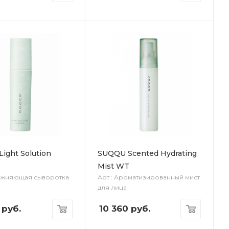
ight Solution
SUQQU Scented Hydrating
e
Mist WT
лажняющая сыворотка
Арт.: Ароматизированный мист
для лица
руб.
10 360
руб.