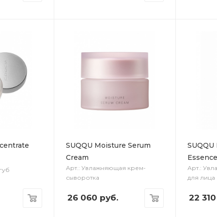
centrate
SUQQU Moisture Serum
SUQQU L
Cream
Essenc
Арт.: Увлажняющая крем-
Арт.: Ув
 губ
сыворотка
для лица
26 060
руб.
22 310