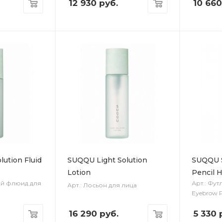
12 930
руб.
10 660
ution Fluid
SUQQU Light Solution
SUQQU S
Lotion
Pencil H
ий флюид для
Арт.: Фут
Арт.: Лосьон для лица
Eyebrow P
16 290
руб.
5 330
р