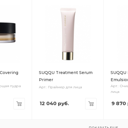
Covering
SUQQU Treatment Serum
SUQQU R
Primer
Emulsio
ующая пудра
Арт.: Оч
Арт.: Праймер для лица
лица
12 040
руб.
9 870
ПОКАЗАТЬ ЕЩЕ