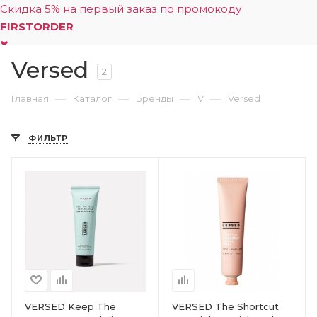
Скидка 5% на первый заказ по промокоду
FIRSTORDER
Versed
0
2
—
—
—
—
Главная
Каталог
Бренды
V
Versed
ФИЛЬТР
VERSED Keep The
VERSED The Shortcut