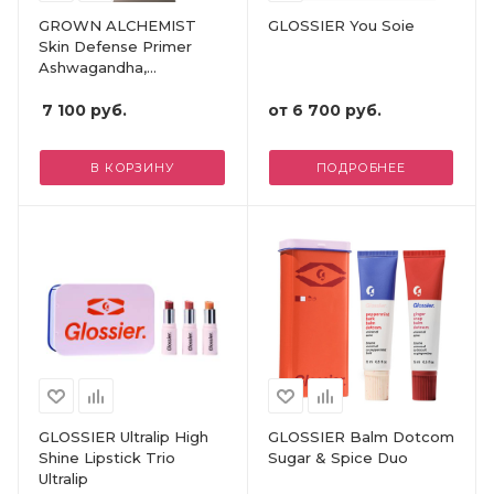
GROWN ALCHEMIST
GLOSSIER You Soie
Skin Defense Primer
Ashwagandha,
Prebiotics + Reishi
Mushroom
7 100
руб.
от
6 700 руб.
В КОРЗИНУ
ПОДРОБНЕЕ
GLOSSIER Ultralip High
GLOSSIER Balm Dotcom
Shine Lipstick Trio
Sugar & Spice Duo
Ultralip