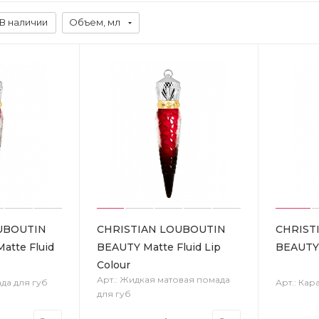
В наличии
Объем, мл
UBOUTIN
CHRISTIAN LOUBOUTIN
CHRIST
atte Fluid
BEAUTY Matte Fluid Lip
BEAUTY 
Colour
Арт.: Жидкая матовая помада
да для губ
Арт.: Ка
для губ