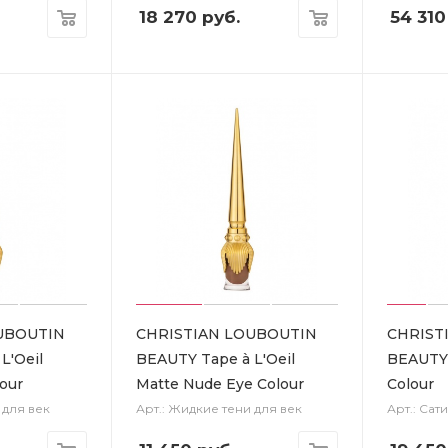
18 270
руб.
54 310
UBOUTIN
CHRISTIAN LOUBOUTIN
CHRIST
L'Oeil
BEAUTY Tape à L'Oeil
BEAUTY S
lour
Matte Nude Eye Colour
Colour
 для век
Арт.: Жидкие тени для век
Арт.: Сат