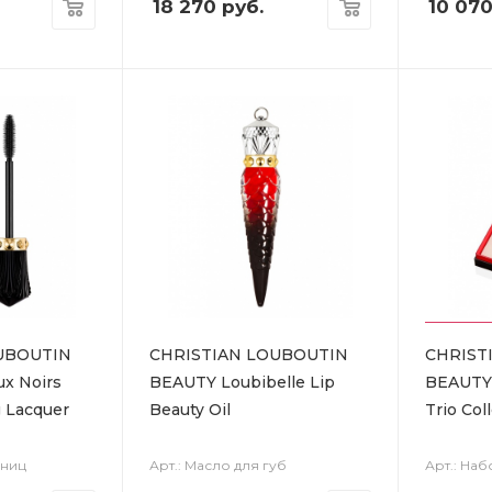
18 270
руб.
10 07
UBOUTIN
CHRISTIAN LOUBOUTIN
CHRIST
x Noirs
BEAUTY Loubibelle Lip
BEAUTY 
g Lacquer
Beauty Oil
Trio Col
сниц
Арт.: Масло для губ
Арт.: Наб