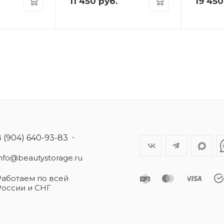
11 450
руб.
19 450
8 (904) 640-93-83
info@beautystorage.ru
Работаем по всей
России и СНГ