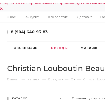
Скидка 5% на первый заказ по промокоду
FIRSTORDE
О нас
Как купить
Как оплатить
Доставка
Га
8 (904) 640-93-83
ЭКСКЛЮЗИВ
БРЕНДЫ
МАКИЯЖ
Christian Louboutin Beau
—
—
—
—
Главная
Каталог
Бренды
C
Christian Lou
По индексу сортиро
КАТАЛОГ