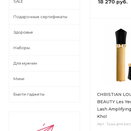
18 270
руб.
SALE
Подарочные сертификаты
Здоровье
Наборы
Для мужчин
Мини
CHRISTIAN LO
Бьюти-гаджеты
BEAUTY Les Yeu
Lash Amplifyin
Khol
Арт.: Тушь для ре