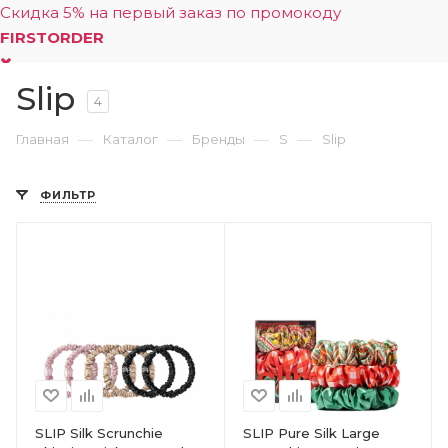
Скидка 5% на первый заказ по промокоду
FIRSTORDER
Slip
0
4
—
—
—
—
Главная
Каталог
Бренды
S
Slip
ФИЛЬТР
SLIP Silk Scrunchie
SLIP Pure Silk Large