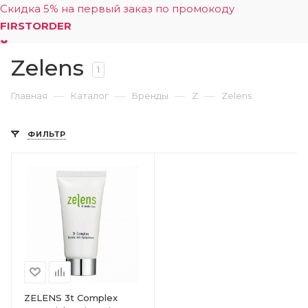
Скидка 5% на первый заказ по промокоду
FIRSTORDER
Zelens
0
1
—
—
—
—
Главная
Каталог
Бренды
Z
Zelens
ФИЛЬТР
ZELENS 3t Complex