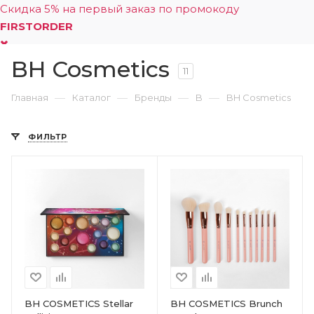
Скидка 5% на первый заказ по промокоду
FIRSTORDER
BH Cosmetics
0
11
—
—
—
—
Главная
Каталог
Бренды
B
BH Cosmetics
ФИЛЬТР
BH COSMETICS Stellar
BH COSMETICS Brunch