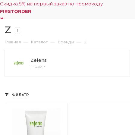
Скидка 5% на первый заказ по промокоду
FIRSTORDER
Z
0
1
—
—
—
Главная
Каталог
Бренды
Z
Zelens
1 ТОВАР
ФИЛЬТР