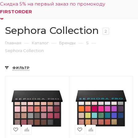
Скидка 5% на первый заказ по промокоду
FIRSTORDER
Sephora Collection
0
2
—
—
—
—
Главная
Каталог
Бренды
S
Sephora Collection
ФИЛЬТР