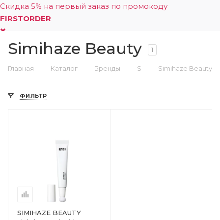
Скидка 5% на первый заказ по промокоду
FIRSTORDER
Simihaze Beauty
0
1
—
—
—
—
Главная
Каталог
Бренды
S
Simihaze Beauty
ФИЛЬТР
SIMIHAZE BEAUTY