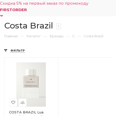
Скидка 5% на первый заказ по промокоду
FIRSTORDER
Costa Brazil
0
1
—
—
—
—
Главная
Каталог
Бренды
C
Costa Brazil
ФИЛЬТР
COSTA BRAZIL Lua