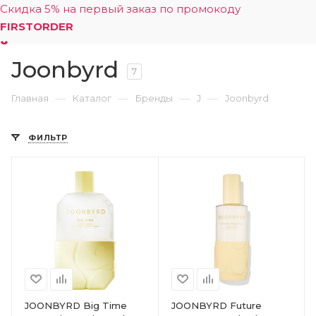
Скидка 5% на первый заказ по промокоду
FIRSTORDER
Joonbyrd
0
7
—
—
—
—
Главная
Каталог
Бренды
J
Joonbyrd
ФИЛЬТР
JOONBYRD Big Time
JOONBYRD Future