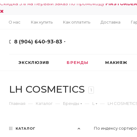
Скидка 5% на первый заказ по промокоду
FIRSTORDE
О нас
Как купить
Как оплатить
Доставка
Га
8 (904) 640-93-83
ЭКСКЛЮЗИВ
БРЕНДЫ
МАКИЯЖ
LH COSMETICS
1
—
—
—
—
Главная
Каталог
Бренды
L
LH COSMETIC
По индексу сортиро
КАТАЛОГ