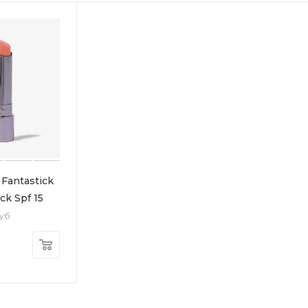
Fantastick
ck Spf 15
губ