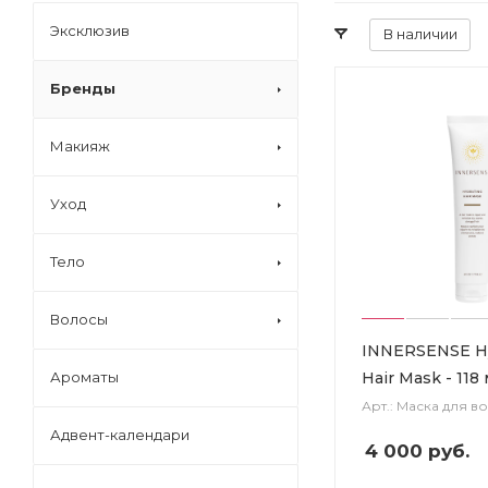
Эксклюзив
В наличии
Бренды
Макияж
Уход
Тело
Волосы
INNERSENSE Hy
Hair Mask - 118
Ароматы
Арт.: Маска для в
Адвент-календари
4 000
руб.