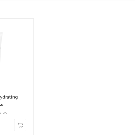
drating
 мл
олос