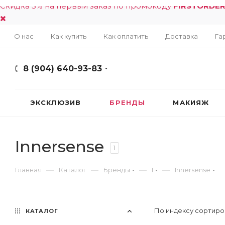
Скидка 5% на первый заказ по промокоду
FIRSTORDE
О нас
Как купить
Как оплатить
Доставка
Га
8 (904) 640-93-83
ЭКСКЛЮЗИВ
БРЕНДЫ
МАКИЯЖ
Innersense
1
—
—
—
—
Главная
Каталог
Бренды
I
Innersense
По индексу сортиро
КАТАЛОГ