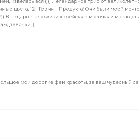
ней, извелась вся!)))) Легендарное трио от великолепн
мые цвета, 12!!! Грамм!!! Продукта! Они были моей меч
!)) В подарок положили корейскую масочку и масло для
ам, девочки!))
ольшое мои дорогие феи красоты, за ваш чудесный се