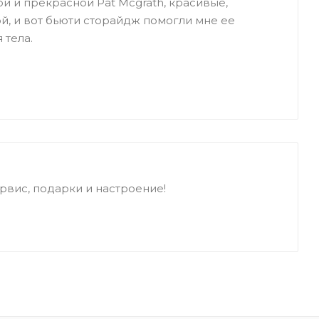
ой и прекрасной Pat Mcgrath, красивые,
той, и вот бьюти сторайдж помогли мне ее
 тела.
рвис, подарки и настроение!