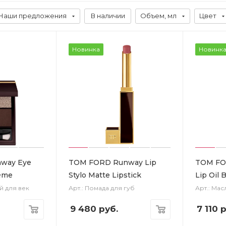
Наши предложения
В наличии
Объем, мл
Цвет
Новинка
Новинк
way Eye
TOM FORD Runway Lip
TOM FOR
rème
Stylo Matte Lipstick
Lip Oil 
й для век
Арт.: Помада для губ
Арт.: Мас
9 480
руб.
7 110
р