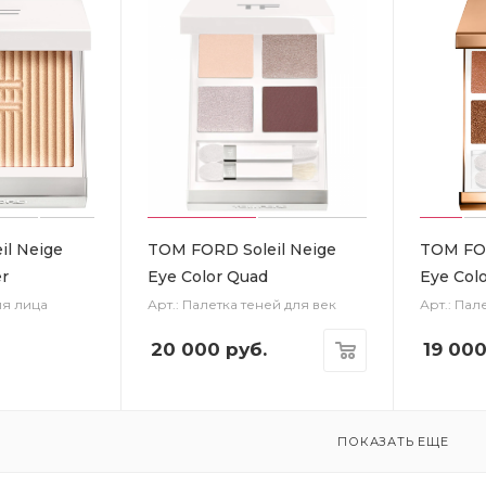
l Neige
TOM FORD Soleil Neige
TOM FOR
er
Eye Color Quad
Eye Col
ля лица
Арт.: Палетка теней для век
Арт.: Пал
20 000
руб.
19 00
ПОКАЗАТЬ ЕЩЕ