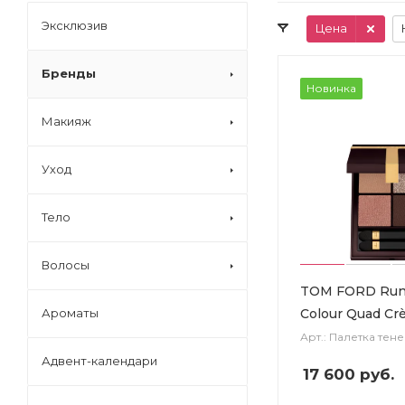
Эксклюзив
Цена
Бренды
Новинка
Макияж
Уход
Тело
Волосы
TOM FORD Run
Colour Quad C
Ароматы
Арт.: Палетка тене
Адвент-календари
17 600
руб.