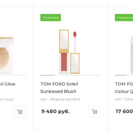
Новинка
Новинк
il Glow
TOM FORD Soleil
TOM FOR
Sunkissed Blush
Colour 
ля лица
Арт.: Жидкие румяна
Арт.: Пал
9 480
руб.
17 600