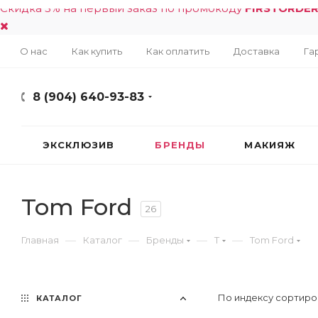
Скидка 5% на первый заказ по промокоду
FIRSTORDE
О нас
Как купить
Как оплатить
Доставка
Га
8 (904) 640-93-83
ЭКСКЛЮЗИВ
БРЕНДЫ
МАКИЯЖ
Tom Ford
26
—
—
—
—
Главная
Каталог
Бренды
T
Tom Ford
По индексу сортиро
КАТАЛОГ