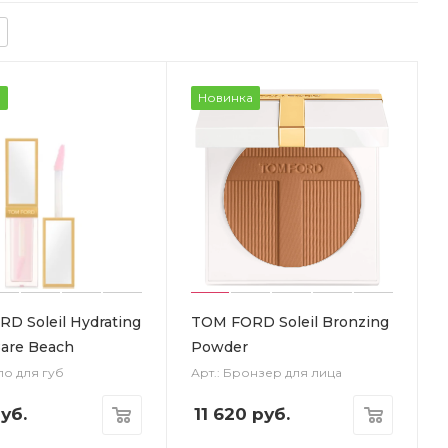
а
Новинка
D Soleil Hydrating
TOM FORD Soleil Bronzing
Bare Beach
Powder
ло для губ
Арт.: Бронзер для лица
уб.
11 620
руб.