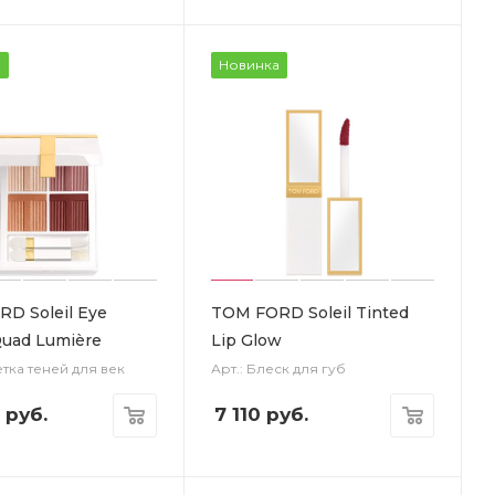
а
Новинка
D Soleil Eye
TOM FORD Soleil Tinted
Quad Lumière
Lip Glow
етка теней для век
Арт.: Блеск для губ
руб.
7 110
руб.