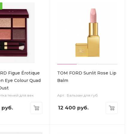
а
D Figue Érotique
TOM FORD Sunlit Rose Lip
on Eye Colour Quad
Balm
Dust
етка теней для век
Арт.: Бальзам для губ
руб.
12 400
руб.