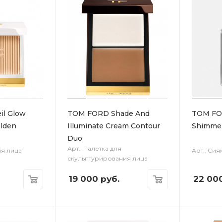
il Glow
TOM FORD Shade And
TOM FOR
olden
Illuminate Cream Contour
Shimmer
Duo
Арт.: Палетка для
ля лица
Арт.: Си
скульптурирования лица
19 000
руб.
22 00