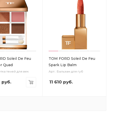
D Soleil De Feu
TOM FORD Soleil De Feu
or Quad
Spark Lip Balm
етка теней для век
Арт.: Бальзам для губ
0
руб.
11 610
руб.