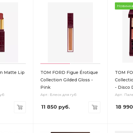
Новинк
n Matte Lip
TOM FORD Figue Érotique
TOM FOR
Collection Gilded Gloss -
Collecti
Pink
- Disco 
губ
Арт.: Блеск для губ
Арт.: Пал
11 850
руб.
18 990