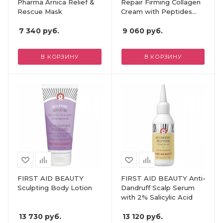
Pharma Arnica Relief &
Repair Firming Collagen
Rescue Mask
Cream with Peptides
and Niacinamide
7 340
руб.
9 060
руб.
В КОРЗИНУ
В КОРЗИНУ
FIRST AID BEAUTY
FIRST AID BEAUTY Anti-
Sculpting Body Lotion
Dandruff Scalp Serum
with 2% Salicylic Acid
13 730
руб.
13 120
руб.