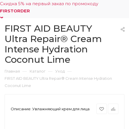
Скидка 5% на первый заказ по промокоду
FIRSTORDER
FIRST AID BEAUTY
0
Ultra Repair® Cream
Intense Hydration
Coconut Lime
—
—
—
Главная
Каталог
Уход
FIRST AID BEAUTY Ultra Repair® Cream Intense Hydration
Coconut Lime
Описание:
Увлажняющий крем для лица