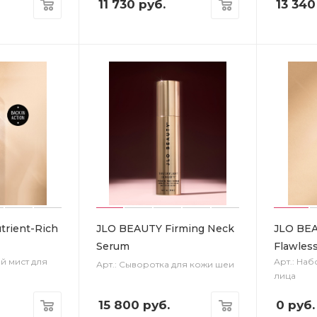
11 730
руб.
13 340
rient-Rich
JLO BEAUTY Firming Neck
JLO BEA
Serum
Flawless
й мист для
Арт.: Наб
Арт.: Сыворотка для кожи шеи
лица
15 800
руб.
0
руб.