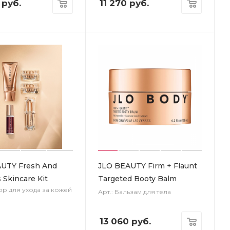
руб.
11 270
руб.
UTY Fresh And
JLO BEAUTY Firm + Flaunt
 Skincare Kit
Targeted Booty Balm
ор для ухода за кожей
Арт.: Бальзам для тела
13 060
руб.