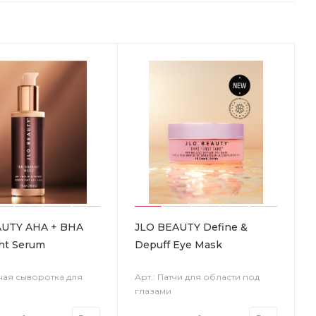
AUTY AHA + BHA
JLO BEAUTY Define &
ht Serum
Depuff Eye Mask
чная сыворотка для
Арт.: Патчи для области под
глазами