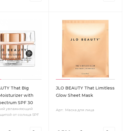
UTY That Big
JLO BEAUTY That Limitless
oisturizer with
Glow Sheet Mask
pectrum SPF 30
гкий увлажняющий
Арт.: Маска для лица
ащитой от солнца SPF