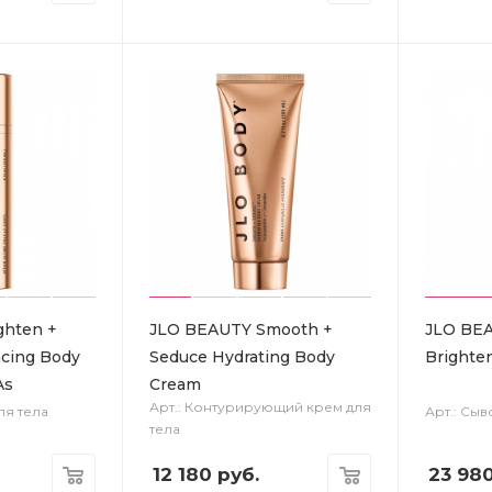
ghten +
JLO BEAUTY Smooth +
JLO BEA
cing Body
Seduce Hydrating Body
Brighte
As
Cream
Арт.: Контурирующий крем для
ля тела
Арт.: Сы
тела
12 180
руб.
23 98