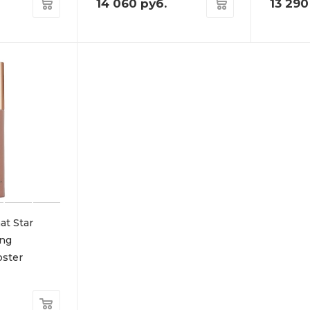
14 060
руб.
13 290
t Star
ing
ster