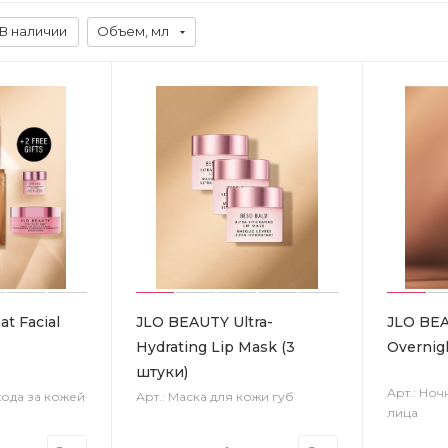
В наличии
Объем, мл
t Facial
JLO BEAUTY Ultra-
JLO BE
Hydrating Lip Mask (3
Overnig
штуки)
Арт.: Но
хода за кожей
Арт.: Маска для кожи губ
лица