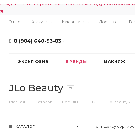
Скидка 5% на первый заказ по промокоду
FIRSTORDE
О нас
Как купить
Как оплатить
Доставка
Га
8 (904) 640-93-83
ЭКСКЛЮЗИВ
БРЕНДЫ
МАКИЯЖ
JLo Beauty
17
—
—
—
—
Главная
Каталог
Бренды
J
JLo Beauty
По индексу сортиро
КАТАЛОГ