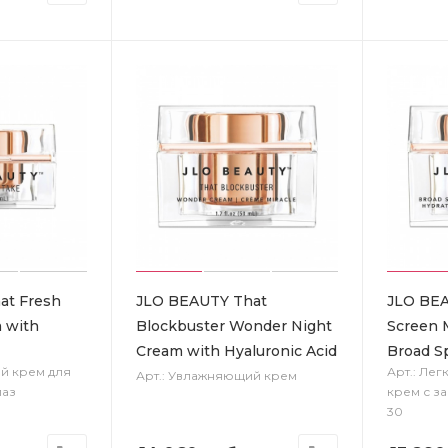
at Fresh
JLO BEAUTY That
JLO BEA
 with
Blockbuster Wonder Night
Screen M
Cream with Hyaluronic Acid
Broad S
й крем для
Арт.: Ле
Арт.: Увлажняющий крем
лаз
крем с з
30