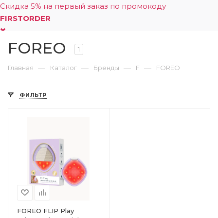
Скидка 5% на первый заказ по промокоду
FIRSTORDER
FOREO
0
1
—
—
—
—
Главная
Каталог
Бренды
F
FOREO
ФИЛЬТР
FOREO FLIP Play