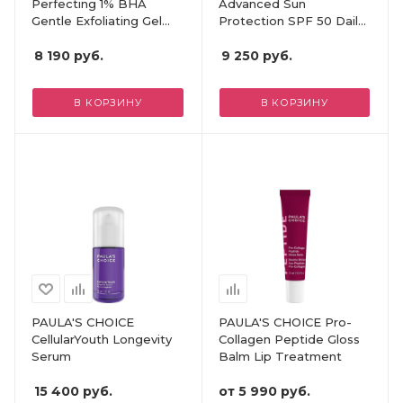
Perfecting 1% BHA
Advanced Sun
Gentle Exfoliating Gel
Protection SPF 50 Daily
Toner
Moisturiser
8 190
руб.
9 250
руб.
В КОРЗИНУ
В КОРЗИНУ
PAULA'S CHOICE
PAULA'S CHOICE Pro-
CellularYouth Longevity
Collagen Peptide Gloss
Serum
Balm Lip Treatment
15 400
руб.
от
5 990 руб.