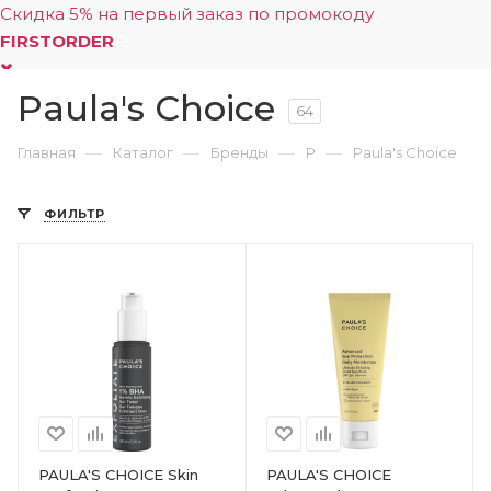
Скидка 5% на первый заказ по промокоду
FIRSTORDER
Paula's Choice
0
64
—
—
—
—
Главная
Каталог
Бренды
P
Paula's Choice
ФИЛЬТР
PAULA'S CHOICE Skin
PAULA'S CHOICE