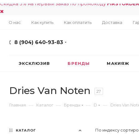
Скидка 5% на первый заказ по промокоду
FIRSTORDE
О нас
Как купить
Как оплатить
Доставка
Га
8 (904) 640-93-83
ЭКСКЛЮЗИВ
БРЕНДЫ
МАКИЯЖ
Dries Van Noten
27
—
—
—
—
Главная
Каталог
Бренды
D
Dries Van Not
По индексу сортиро
КАТАЛОГ