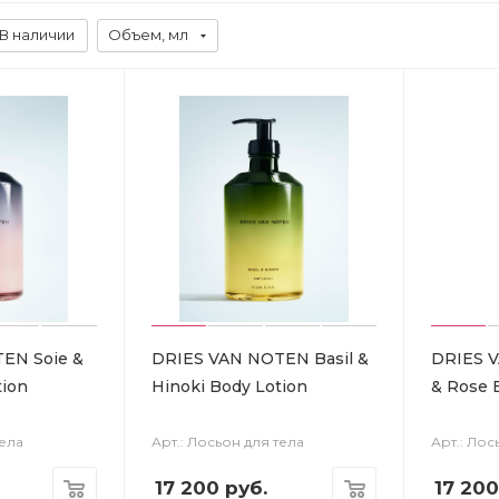
В наличии
Объем, мл
EN Soie &
DRIES VAN NOTEN Basil &
DRIES 
tion
Hinoki Body Lotion
& Rose 
тела
Арт.: Лосьон для тела
Арт.: Лос
17 200
руб.
17 200