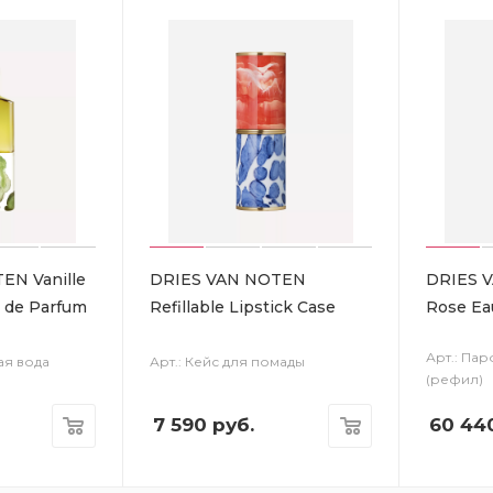
EN Vanille
DRIES VAN NOTEN
DRIES 
 de Parfum
Refillable Lipstick Case
Rose Eau
Арт.: Па
ая вода
Арт.: Кейс для помады
(рефил)
7 590
руб.
60 44