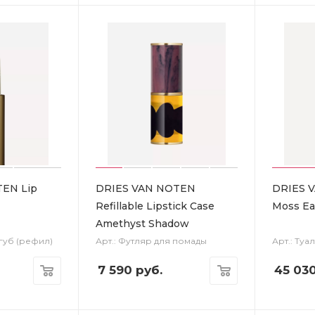
EN Lip
DRIES VAN NOTEN
DRIES 
Refillable Lipstick Case
Moss Eau
Amethyst Shadow
 губ (рефил)
Арт.: Футляр для помады
Арт.: Туа
7 590
руб.
45 03