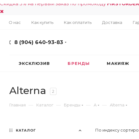
Скидка 5% на первый заказ по промокоду
FIRSTORDE
О нас
Как купить
Как оплатить
Доставка
Га
8 (904) 640-93-83
ЭКСКЛЮЗИВ
БРЕНДЫ
МАКИЯЖ
Alterna
2
—
—
—
—
Главная
Каталог
Бренды
A
Alterna
По индексу сортиро
КАТАЛОГ