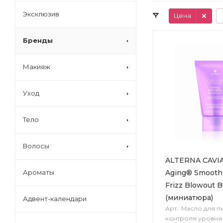
Эксклюзив
Цена
Бренды
Макияж
Уход
Тело
Волосы
ALTERNA CAVIA
Aging® Smoothi
Ароматы
Frizz Blowout B
(миниатюра)
Адвент-календари
Арт.: Масло для п
контроля уровня