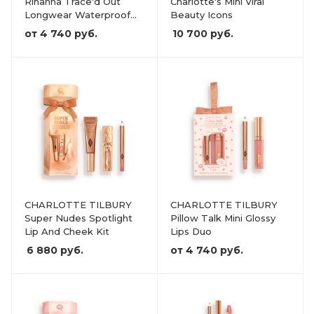
Rihanna Trace'd Out
Charlotte's Mini Viral
Longwear Waterproof
Beauty Icons
Pencil Lip Liner
от
4 740 руб.
10 700
руб.
CHARLOTTE TILBURY
CHARLOTTE TILBURY
Super Nudes Spotlight
Pillow Talk Mini Glossy
Lip And Cheek Kit
Lips Duo
6 880
руб.
от
4 740 руб.