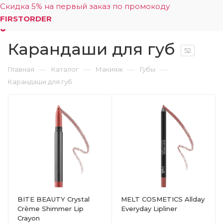
Скидка 5% на первый заказ по промокоду
FIRSTORDER
Карандаши для губ
0
52
—
—
—
—
Главная
Каталог
Макияж
Губы
Карандаши для губ
BITE BEAUTY Crystal
MELT COSMETICS Allday
Crème Shimmer Lip
Everyday Lipliner
Crayon