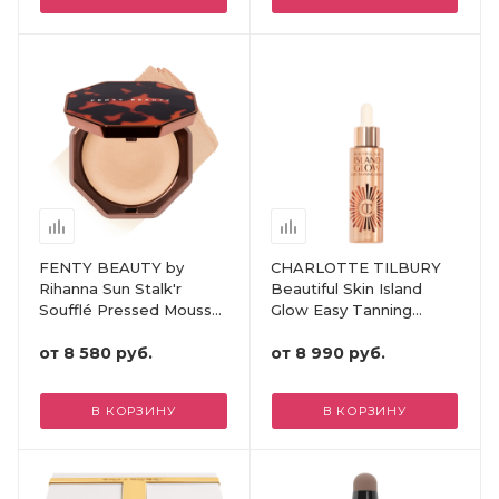
FENTY BEAUTY by
CHARLOTTE TILBURY
Rihanna Sun Stalk'r
Beautiful Skin Island
Soufflé Pressed Mousse
Glow Easy Tanning
Blurring Cream Bronzer
Drops
от
8 580 руб.
от
8 990 руб.
В КОРЗИНУ
В КОРЗИНУ