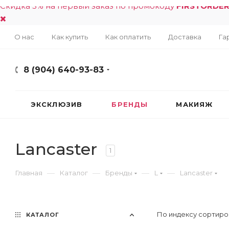
Скидка 5% на первый заказ по промокоду
FIRSTORDE
О нас
Как купить
Как оплатить
Доставка
Га
8 (904) 640-93-83
ЭКСКЛЮЗИВ
БРЕНДЫ
МАКИЯЖ
Lancaster
1
—
—
—
—
Главная
Каталог
Бренды
L
Lancaster
По индексу сортиро
КАТАЛОГ