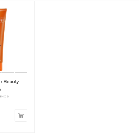
 Beauty
5
тное