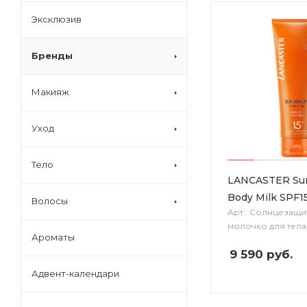
Эксклюзив
Бренды
Макияж
Уход
Тело
LANCASTER Sun
Body Milk SPF1
Волосы
Арт.: Солнцезащи
молочко для тела
Ароматы
9 590
руб.
Адвент-календари