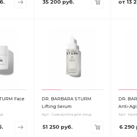
б.
35 200
руб.
от
13 
TURM Face
DR. BARBARA STURM
DR. BA
Lifting Serum
Anti-Ag
ца
Арт.: Сыворотка для лица
Арт.: Кре
б.
51 250
руб.
6 290