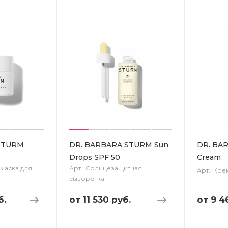
STURM
DR. BARBARA STURM Sun
DR. BA
Drops SPF 50
Cream
маска для
Арт.: Солнцезащитная
Арт.: Кре
сыворотка
б.
от
11 530 руб.
от
9 4