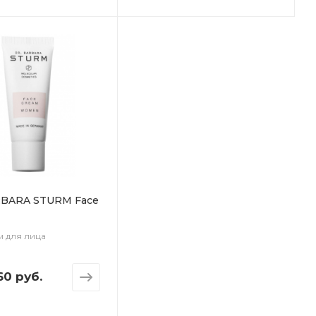
RBARA STURM Face
м для лица
60 руб.