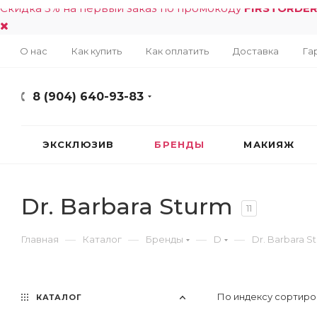
Скидка 5% на первый заказ по промокоду
FIRSTORDE
О нас
Как купить
Как оплатить
Доставка
Га
8 (904) 640-93-83
ЭКСКЛЮЗИВ
БРЕНДЫ
МАКИЯЖ
Dr. Barbara Sturm
11
—
—
—
—
Главная
Каталог
Бренды
D
Dr. Barbara S
По индексу сортиро
КАТАЛОГ