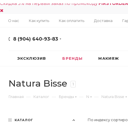
Скидка 5% на первый заказ по промокоду
FIRSTORDE
О нас
Как купить
Как оплатить
Доставка
Га
8 (904) 640-93-83
ЭКСКЛЮЗИВ
БРЕНДЫ
МАКИЯЖ
Natura Bisse
1
—
—
—
—
Главная
Каталог
Бренды
N
Natura Bisse
По индексу сортиро
КАТАЛОГ