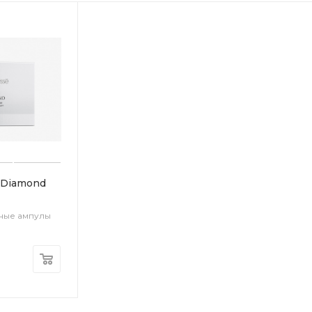
 Diamond
тные ампулы