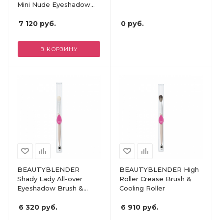
Mini Nude Eyeshadow
Palette & Eyeshadow
Brush
7 120
руб.
0
руб.
В КОРЗИНУ
BEAUTYBLENDER
BEAUTYBLENDER High
Shady Lady All-over
Roller Crease Brush &
Eyeshadow Brush &
Cooling Roller
Cooling Roller
6 320
руб.
6 910
руб.