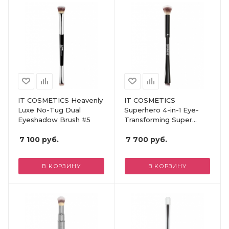
IT COSMETICS Heavenly
IT COSMETICS
Luxe No-Tug Dual
Superhero 4-in-1 Eye-
Eyeshadow Brush #5
Transforming Super
Shadow and Liner Brush
7 100
руб.
7 700
руб.
В КОРЗИНУ
В КОРЗИНУ