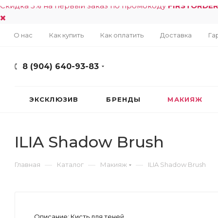
Скидка 5% на первый заказ по промокоду
FIRSTORDE
О нас
Как купить
Как оплатить
Доставка
Га
8 (904) 640-93-83
ЭКСКЛЮЗИВ
БРЕНДЫ
МАКИЯЖ
ILIA Shadow Brush
—
—
—
Главная
Каталог
Макияж
ILIA Shadow Brush
Описание:
Кисть для теней