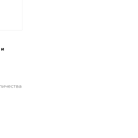
 и
личества