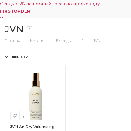
Скидка 5% на первый заказ по промокоду
FIRSTORDER
JVN
0
1
—
—
—
—
Главная
Каталог
Бренды
J
JVN
ФИЛЬТР
JVN Air Dry Volumizing