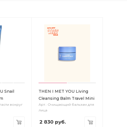
U Snail
THEN I MET YOU Living
am
Cleansing Balm Travel Mini
ласти вокруг
Арт.: Очищающий бальзам для
лица
2 830
руб.