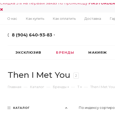
Скидка 5% на первый заказ по промокоду
FIRSTORDE
О нас
Как купить
Как оплатить
Доставка
Га
8 (904) 640-93-83
ЭКСКЛЮЗИВ
БРЕНДЫ
МАКИЯЖ
Then I Met You
2
—
—
—
—
Главная
Каталог
Бренды
T
Then I Met You
По индексу сортиро
КАТАЛОГ