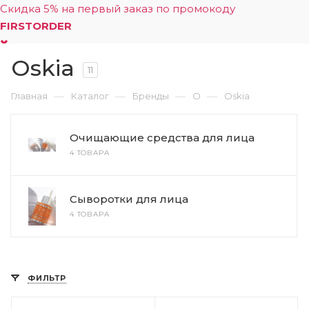
Скидка 5% на первый заказ по промокоду
FIRSTORDER
Oskia
0
11
—
—
—
—
Главная
Каталог
Бренды
O
Oskia
Очищающие средства для лица
4 ТОВАРА
Сыворотки для лица
4 ТОВАРА
ФИЛЬТР