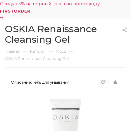
Скидка 5% на первый заказ по промокоду
FIRSTORDER
OSKIA Renaissance
0
Cleansing Gel
—
—
—
Главная
Каталог
Уход
OSKIA Renaissance Cleansing Gel
Описание:
Гель для умывания