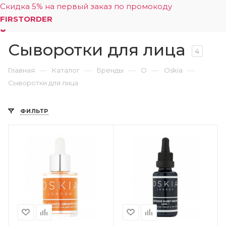
Скидка 5% на первый заказ по промокоду
FIRSTORDER
Сыворотки для лица
0
4
—
—
—
—
—
Главная
Каталог
Бренды
O
Oskia
Сыворотки для лица
ФИЛЬТР