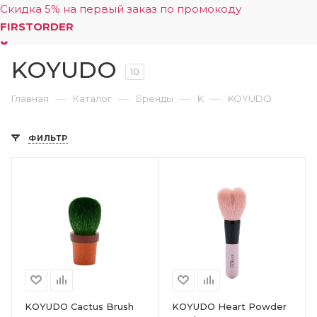
Скидка 5% на первый заказ по промокоду
FIRSTORDER
KOYUDO
0
10
—
—
—
—
Главная
Каталог
Бренды
K
KOYUDO
ФИЛЬТР
KOYUDO Cactus Brush
KOYUDO Heart Powder