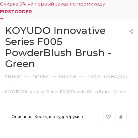
Скидка 5% на первый заказ по промокоду
FIRSTORDER
KOYUDO Innovative
0
Series F005
PowderBlush Brush -
Green
—
—
—
Главная
Каталог
Макияж
Кисти и аксессуары
—
KOYUDO Innovative Series F005 PowderBlush Brush - Green
Описание:
Кисть для пудры/румян