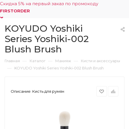
Скидка 5% на первый заказ по промокоду
FIRSTORDER
KOYUDO Yoshiki
0
Series Yoshiki-002
Blush Brush
—
—
—
Главная
Каталог
Макияж
Кисти и аксессуары
—
KOYUDO Yoshiki Series Yoshiki-002 Blush Brush
Описание:
Кисть для румян