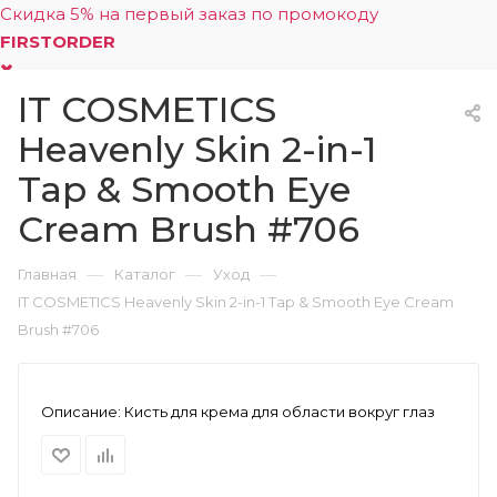
Скидка 5% на первый заказ по промокоду
FIRSTORDER
IT COSMETICS
0
Heavenly Skin 2-in-1
Tap & Smooth Eye
Cream Brush #706
—
—
—
Главная
Каталог
Уход
IT COSMETICS Heavenly Skin 2-in-1 Tap & Smooth Eye Cream
Brush #706
Описание:
Кисть для крема для области вокруг глаз