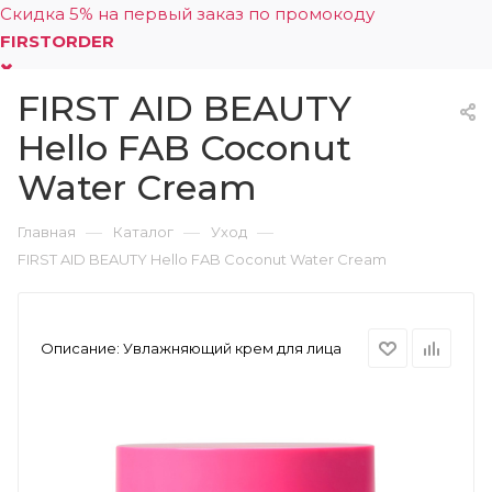
Скидка 5% на первый заказ по промокоду
FIRSTORDER
FIRST AID BEAUTY
0
Hello FAB Coconut
Water Cream
—
—
—
Главная
Каталог
Уход
FIRST AID BEAUTY Hello FAB Coconut Water Cream
Описание:
Увлажняющий крем для лица