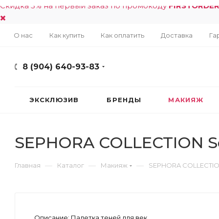
Скидка 5% на первый заказ по промокоду
FIRSTORDE
О нас
Как купить
Как оплатить
Доставка
Га
8 (904) 640-93-83
ЭКСКЛЮЗИВ
БРЕНДЫ
МАКИЯЖ
SEPHORA COLLECTION Se
—
—
—
Главная
Каталог
Макияж
SEPHORA COLLECTION
Описание:
Палетка теней для век