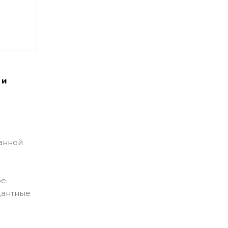
 и
санной
е.
дантные