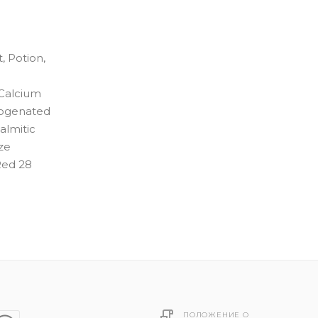
, Potion,
 Calcium
drogenated
almitic
ze
Red 28
ПОЛОЖЕНИЕ О