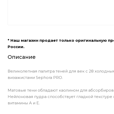
* Наш магазин продает только оригинальную п
России.
Описание
Великолепная палитра теней для век с 28 холодны
визажистами Sephora PRO.
Матовые тени обладают каолином для абсорбирован
Нейлоновая пудра способствует гладкой текстуре
витамины А и Е.