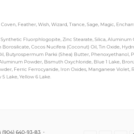
s, Coven, Feather, Wish, Wizard, Trance, Sage, Magic, Enchant
 Synthetic Fluorphlogopite, Zinc Stearate, Silica, Aluminum
 Borosilicate, Cocos Nucifera (Coconut) Oil, Tin Oxide, Hy
Oil, Butyrospermum Parkii (Shea) Butter, Phenoxyethanol, P
 Aluminum Powder, Bismuth Oxychloride, Blue 1 Lake, Bron
er, Ferric Ferrocyanide, Iron Oxides, Manganese Violet, 
 5 Lake, Yellow 6 Lake.
8 (904) 640-93-83