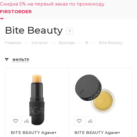
Скидка 5% на первый заказ по промокоду
FIRSTORDER
Bite Beauty
0
11
—
—
—
—
Главная
Каталог
Бренды
B
Bite Beauty
ФИЛЬТР
BITE BEAUTY Agave+
BITE BEAUTY Agave+