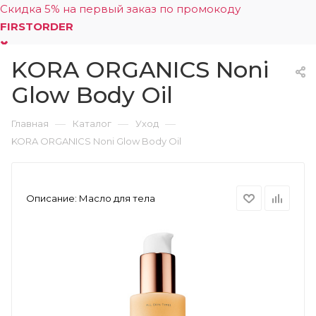
Скидка 5% на первый заказ по промокоду
FIRSTORDER
KORA ORGANICS Noni
0
Glow Body Oil
—
—
—
Главная
Каталог
Уход
KORA ORGANICS Noni Glow Body Oil
Описание:
Масло для тела