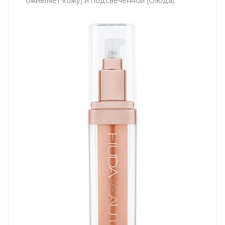
оживляет кожу) и подсвеченной (слюда).