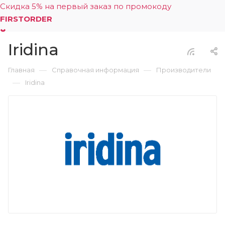
Скидка 5% на первый заказ по промокоду
FIRSTORDER
Iridina
0
—
—
Главная
Справочная информация
Производители
—
Iridina