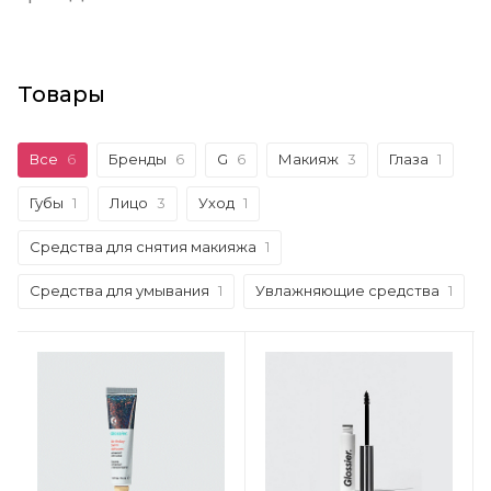
Товары
Все
6
Бренды
6
G
6
Макияж
3
Глаза
1
Губы
1
Лицо
3
Уход
1
Средства для снятия макияжа
1
Средства для умывания
1
Увлажняющие средства
1