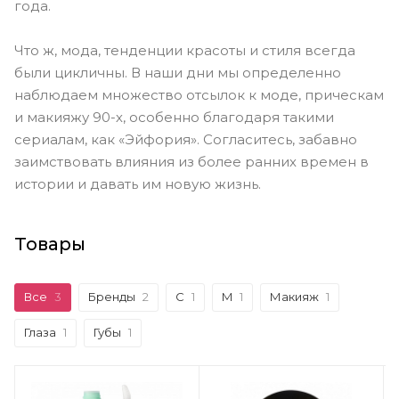
года.
Что ж, мода, тенденции красоты и стиля всегда
были цикличны. В наши дни мы определенно
наблюдаем множество отсылок к моде, прическам
и макияжу 90-х, особенно благодаря такими
сериалам, как «Эйфория». Согласитесь, забавно
заимствовать влияния из более ранних времен в
истории и давать им новую жизнь.
Товары
Все
3
Бренды
2
C
1
M
1
Макияж
1
Глаза
1
Губы
1